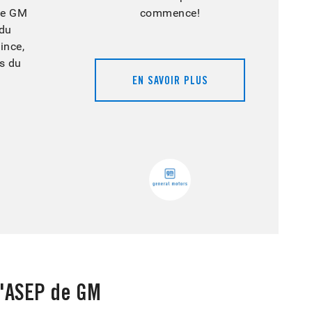
de GM
commence!
 du
ince,
es du
EN SAVOIR PLUS
l'ASEP de GM