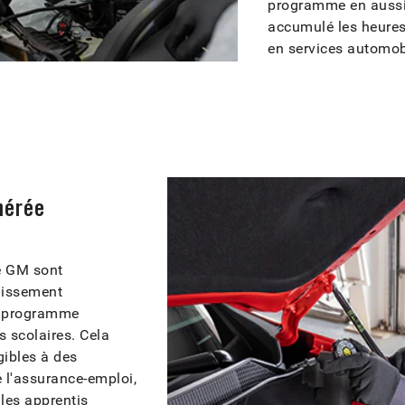
programme en aussi 
accumulé les heures
en services automobi
nérée
e GM sont
lissement
u programme
s scolaires. Cela
gibles à des
 l'assurance-emploi,
 les apprentis